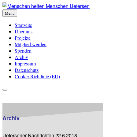
Skip
to
Menu
content
Startseite
Über uns
Projekte
Mitglied werden
Spenden
Archiv
Impressum
Datenschutz
Cookie-Richtlinie (EU)
Archiv
Uetersener Nachrichten 22.6.2018