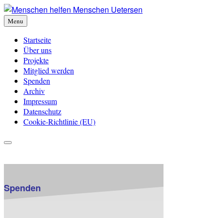
Skip
to
Menu
content
Startseite
Über uns
Projekte
Mitglied werden
Spenden
Archiv
Impressum
Datenschutz
Cookie-Richtlinie (EU)
Spenden