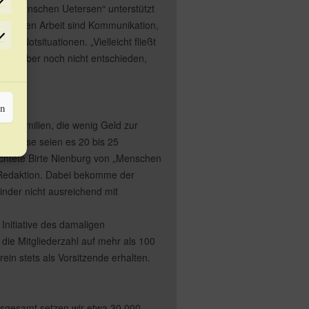
rlieben
en Menschen Uetersen“ unterstützt
amtlichen Arbeit sind Kommunikation,
rketing
in Notsituationen. „Vielleicht fließt
 sei aber noch nicht entschieden,
rn
nell Familien, die wenig Geld zur
lerweise seien es 20 bis 25
ichtete Birte Nienburg von „Menschen
 Redaktion. Dabei bekomme der
Kinder nicht ausreichend mit
Initiative des damaligen
die Mitgliederzahl auf mehr als 100
in stets als Vorsitzende erhalten.
Insgesamt setzen wir etwa 30.000