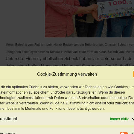
Melvin Behrens vom Fashion Loft, Henrik Becker von der Brillenlounge, Christian Schrant 
übergaben einen symbolischen Scheck in Höhe von 1000 Euro an Klaus Eckardt von „Mens
Uetersen.
Einen symbolischen Scheck haben vier Uetersener Laden
„Menschen helfen Menschen Uetersen“ übergeben. Am 10. April hat
in der Uetersener Innenstadt – das Fashion Loft, das Süßwarenges
Cookie-Zustimmung verwalten
Lavorenz und die Brillenlounge – mit einer „Shopping Night“ zwisc
dir ein optimales Erlebnis zu bieten, verwenden wir Technologien wie Cookies, u
Fußgängerzone belebt.
äteinformationen zu speichern und/oder darauf zuzugreifen. Wenn du diesen
hnologien zustimmst, können wir Daten wie das Surfverhalten oder eindeutige IDs
Charity-Auktion brachte das Geld zusammen
ser Website verarbeiten. Wenn du deine Zustimmung nicht erteilst oder zurückziehs
nen bestimmte Merkmale und Funktionen beeinträchtigt werden.
Ein besonderer Höhepunkt war die „Charity-Auktion“, bei der die te
gestiftet haben, die während der Auktion unter den Hammer kamen
unktional
Immer aktiv
zusammengekommen. „Es war an dem Tag sehr kalt, dafür ist das ei
Behrens vom Fashion Loft.
orlieben