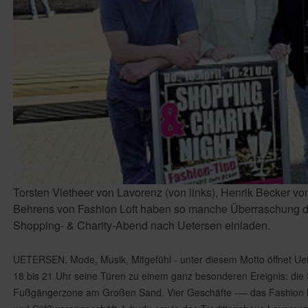
Torsten Vietheer von Lavorenz (von links), Henrik Becker vo
Behrens von Fashion Loft haben so manche Überraschung da
Shopping- & Charity-Abend nach Uetersen einladen.
UETERSEN. Mode, Musik, Mitgefühl - unter diesem Motto öffnet Uet
18 bis 21 Uhr seine Türen zu einem ganz besonderen Ereignis: die 
Fußgängerzone am Großen Sand. Vier Geschäfte -— das Fashion Lof