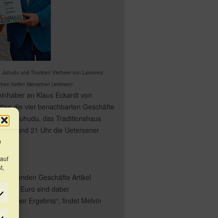
von Juhudu und Thorsten Vietheer von Lavorenz
chen helfen Menschen Uetersen“.
inhaber an Klaus Eckardt von
ten die vier benachbarten Geschäfte
chäft Juhudu, das Traditionshaus
hen 18 und 21 Uhr die Uetersener
m
 auf
t,
ilnehmenden Geschäfte Artikel
. 1000 Euro sind dabei
n super Ergebnis“, findet Melvin